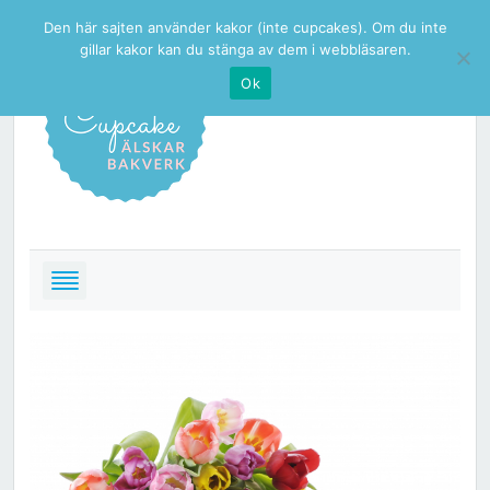
Den här sajten använder kakor (inte cupcakes). Om du inte
gillar kakor kan du stänga av dem i webbläsaren.
Ok