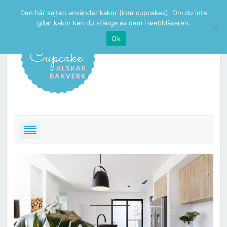
Den här sajten använder kakor (inte cupcakes). Om du inte
gillar kakor kan du stänga av dem i webbläsaren.
Ok