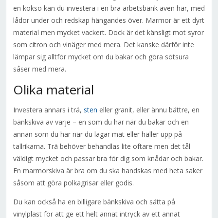
en köksö kan du investera i en bra arbetsbänk även här, med
lådor under och redskap hängandes över. Marmor är ett dyrt
material men mycket vackert. Dock är det känsligt mot syror
som citron och vinäger med mera. Det kanske därför inte
lämpar sig alltför mycket om du bakar och göra sötsura
såser med mera.
Olika material
Investera annars i trä,
sten
eller granit, eller ännu bättre, en
bänkskiva av varje – en som du har när du bakar och en
annan som du har när du lagar mat eller häller upp på
tallrikarna. Trä behöver behandlas lite oftare men det tål
väldigt mycket och passar bra för dig som knådar och bakar.
En marmorskiva är bra om du ska handskas med heta saker
såsom att göra polkagrisar eller godis.
Du kan också ha en billigare bänkskiva och sätta på
vinylplast för att ge ett helt annat intryck av ett annat