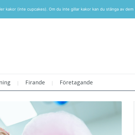
er kakor (inte cupcakes). Om du inte gillar kakor kan du stänga av dem
ning
Firande
Företagande