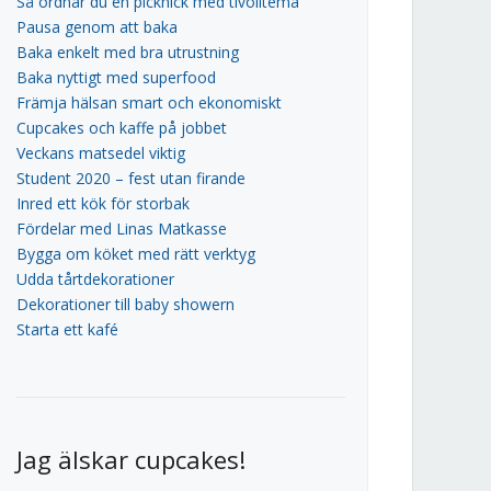
Så ordnar du en picknick med tivolitema
Pausa genom att baka
Baka enkelt med bra utrustning
Baka nyttigt med superfood
Främja hälsan smart och ekonomiskt
Cupcakes och kaffe på jobbet
Veckans matsedel viktig
Student 2020 – fest utan firande
Inred ett kök för storbak
Fördelar med Linas Matkasse
Bygga om köket med rätt verktyg
Udda tårtdekorationer
Dekorationer till baby showern
Starta ett kafé
Jag älskar cupcakes!