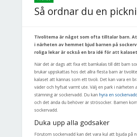
Så ordnar du en pickn
Tivolitema är något som ofta tilltalar barn. A
i närheten av hemmet bjud barnen på sockerv
roliga lekar är också en bra idé för att kalaset
När det är dags att fixa ett barnkalas till ditt barn 
brukar uppskattas hos det allra flesta barn är tivo
kalaset att kännas som ett tivoli. Det kan vara en b
väder och hyfsat varmt ute. Välj en park i närhete
stämning är sockervadd. Du kan
hyra en sockervad
och det ända du behöver är strösocker. Barnen komm
sockervadd.
Duka upp alla godsaker
Förutom sockervadd kan det vara kul att bjuda på n