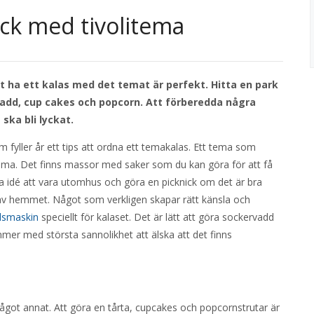
ick med tivolitema
tt ha ett kalas med det temat är perfekt. Hitta en park
add, cup cakes och popcorn. Att förberedda några
 ska bli lyckat.
som fyller år ett tips att ordna ett temakalas. Ett tema som
litema. Det finns massor med saker som du kan göra för att få
ra idé att vara utomhus och göra en picknick om det är bra
n av hemmet. Något som verkligen skapar rätt känsla och
dsmaskin
speciellt för kalaset. Det är lätt att göra sockervadd
er med största sannolikhet att älska att det finns
ågot annat. Att göra en tårta, cupcakes och popcornstrutar är