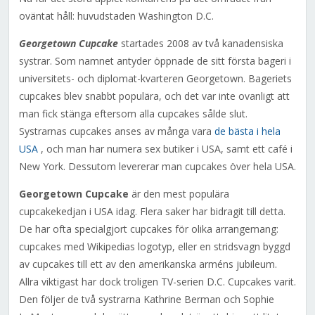
oväntat håll: huvudstaden Washington D.C.
Georgetown Cupcake
startades 2008 av två kanadensiska
systrar. Som namnet antyder öppnade de sitt första bageri i
universitets- och diplomat-kvarteren Georgetown. Bageriets
cupcakes blev snabbt populära, och det var inte ovanligt att
man fick stänga eftersom alla cupcakes sålde slut.
Systrarnas cupcakes anses av många vara
de bästa i hela
USA
, och man har numera sex butiker i USA, samt ett café i
New York. Dessutom levererar man cupcakes över hela USA.
Georgetown Cupcake
är den mest populära
cupcakekedjan i USA idag. Flera saker har bidragit till detta.
De har ofta specialgjort cupcakes för olika arrangemang:
cupcakes med Wikipedias logotyp, eller en stridsvagn byggd
av cupcakes till ett av den amerikanska arméns jubileum.
Allra viktigast har dock troligen TV-serien D.C. Cupcakes varit.
Den följer de två systrarna Kathrine Berman och Sophie