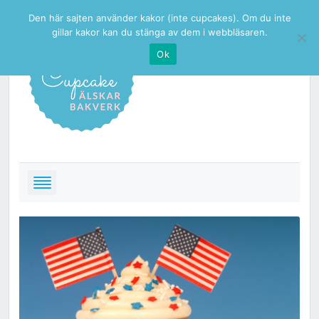
Den här sajten använder kakor (inte cupcakes). Om du inte
gillar kakor kan du stänga av dem i webbläsaren.
Ok