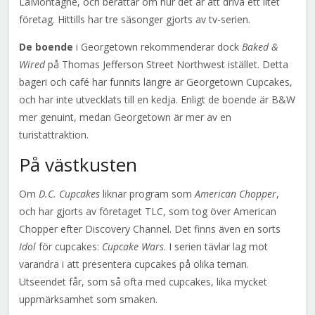
LaMontagne, och berättar om hur det är att driva ett litet
företag. Hittills har tre säsonger gjorts av tv-serien.
De boende
i Georgetown rekommenderar dock
Baked &
Wired
på Thomas Jefferson Street Northwest istället. Detta
bageri och café har funnits längre är Georgetown Cupcakes,
och har inte utvecklats till en kedja. Enligt de boende är B&W
mer genuint, medan Georgetown är mer av en
turistattraktion.
På västkusten
Om
D.C. Cupcakes
liknar program som
American Chopper
,
och har gjorts av företaget TLC, som tog över American
Chopper efter Discovery Channel. Det finns även en sorts
Idol
för cupcakes:
Cupcake Wars
. I serien tävlar lag mot
varandra i att presentera cupcakes på olika teman.
Utseendet får, som så ofta med cupcakes, lika mycket
uppmärksamhet som smaken.