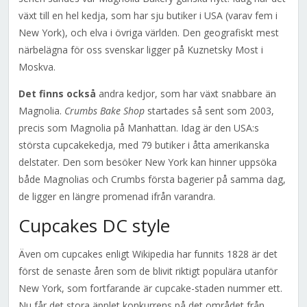
växt till en hel kedja, som har sju butiker i USA (varav fem i
New York), och elva i övriga världen. Den geografiskt mest
närbelägna för oss svenskar ligger på Kuznetsky Most i
Moskva.
Det finns också
andra kedjor, som har växt snabbare än
Magnolia.
Crumbs Bake Shop
startades så sent som 2003,
precis som Magnolia på Manhattan. Idag är den USA:s
största cupcakekedja, med 79 butiker i åtta amerikanska
delstater. Den som besöker New York kan hinner uppsöka
både Magnolias och Crumbs första bagerier på samma dag,
de ligger en längre promenad ifrån varandra.
Cupcakes DC style
Även om cupcakes enligt Wikipedia har funnits 1828 är det
först de senaste åren som de blivit riktigt populära utanför
New York, som fortfarande är cupcake-staden nummer ett.
Nu får det stora äpplet konkurrens på det området från