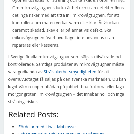
ögonen utsättas för strålning och ta skada. Förblir en myt.
Om mikrovågsugnens lucka är hel och utan defekter finns
det inga risker med att titta in i mikrovågsugnen, för att
kontrollera om maten verkar varm eller klar. Är >luckan
däremot skadad, skev eller på annat vis defekt. Ska
mikrovågsugnen överhuvudtaget inte användas utan
repareras eller kasseras.
I Sverige är alla mikrovågsugnar som säljs strålsäkrade och
kontrollerade. Samtliga produkter av mikrovågsugnar måste
vara godkända av
Strålsäkerhetsmyndigheten
för att
överhuvudtaget få säljas på den svenska marknaden. Du kan
lugnt värma upp matlådan på jobbet, tina frallorna eller laga
morgongröten i mikrovågsugnen – det innebär noll och inga
strålningsrisker.
Related Posts:
Fördelar med Linas Matkasse