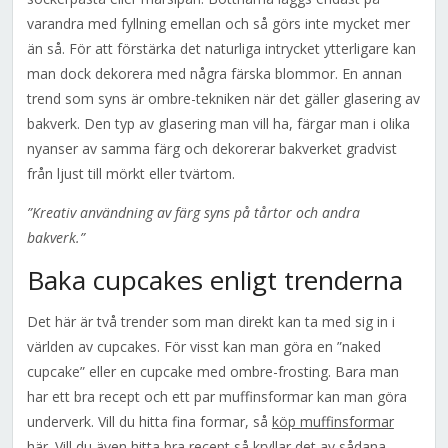
varandra med fyllning emellan och så görs inte mycket mer
än så. För att förstärka det naturliga intrycket ytterligare kan
man dock dekorera med några färska blommor. En annan
trend som syns är ombre-tekniken när det gäller glasering av
bakverk. Den typ av glasering man vill ha, färgar man i olika
nyanser av samma färg och dekorerar bakverket gradvist
från ljust till mörkt eller tvärtom.
”Kreativ användning av färg syns på tårtor och andra
bakverk.”
Baka cupcakes enligt trenderna
Det här är två trender som man direkt kan ta med sig in i
världen av cupcakes. För visst kan man göra en ”naked
cupcake” eller en cupcake med ombre-frosting. Bara man
har ett bra recept och ett par muffinsformar kan man göra
underverk. Vill du hitta fina formar, så
köp muffinsformar
här
. Vill du även hitta bra recept så kryllar det av sådana