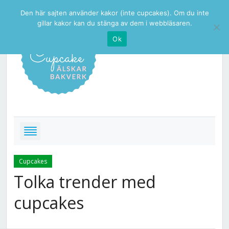
Den här sajten använder kakor (inte cupcakes). Om du inte
gillar kakor kan du stänga av dem i webbläsaren.
Ok
Cupcakes
Tolka trender med
cupcakes