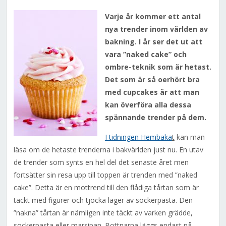
Varje år kommer ett antal
nya trender inom världen av
bakning. I år ser det ut att
vara ”naked cake” och
ombre-teknik som är hetast.
Det som är så oerhört bra
med cupcakes är att man
kan överföra alla dessa
spännande trender på dem.
I tidningen Hembaka
t
kan man
läsa om de hetaste trenderna i bakvärlden just nu. En utav
de trender som synts en hel del det senaste året men
fortsätter sin resa upp till toppen är trenden med ”naked
cake”. Detta är en mottrend till den flådiga tårtan som är
täckt med figurer och tjocka lager av sockerpasta. Den
”nakna” tårtan är nämligen inte täckt av varken grädde,
sockerpasta eller marsipan. Bottnarna läggs endast på