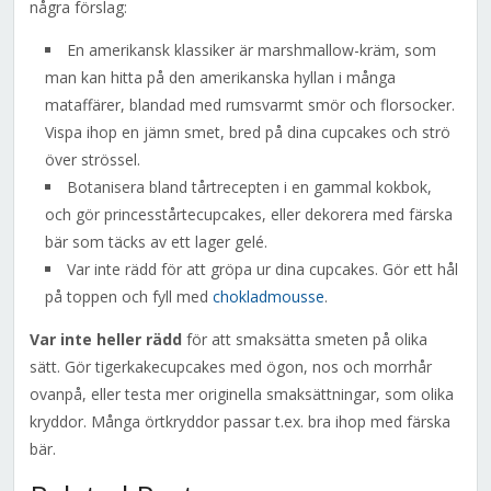
några förslag:
En amerikansk klassiker är marshmallow-kräm, som
man kan hitta på den amerikanska hyllan i många
mataffärer, blandad med rumsvarmt smör och florsocker.
Vispa ihop en jämn smet, bred på dina cupcakes och strö
över strössel.
Botanisera bland tårtrecepten i en gammal kokbok,
och gör princesstårtecupcakes, eller dekorera med färska
bär som täcks av ett lager gelé.
Var inte rädd för att gröpa ur dina cupcakes. Gör ett hål
på toppen och fyll med
chokladmousse
.
Var inte heller rädd
för att smaksätta smeten på olika
sätt. Gör tigerkakecupcakes med ögon, nos och morrhår
ovanpå, eller testa mer originella smaksättningar, som olika
kryddor. Många örtkryddor passar t.ex. bra ihop med färska
bär.