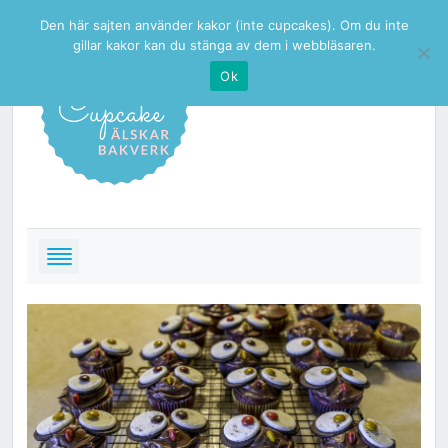
Den här sajten använder kakor (inte cupcakes). Om du inte
gillar kakor kan du stänga av dem i webbläsaren.
Ok